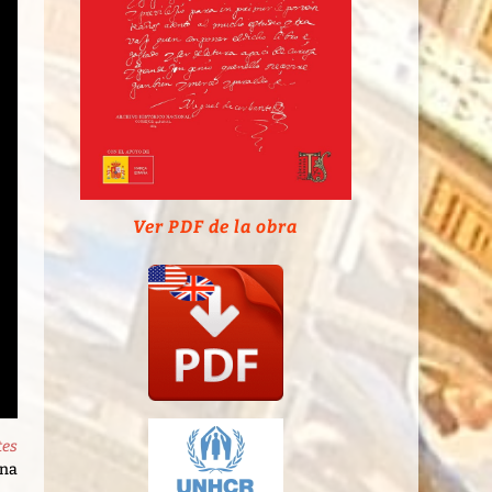
Ver PDF de la obra
tes
rna