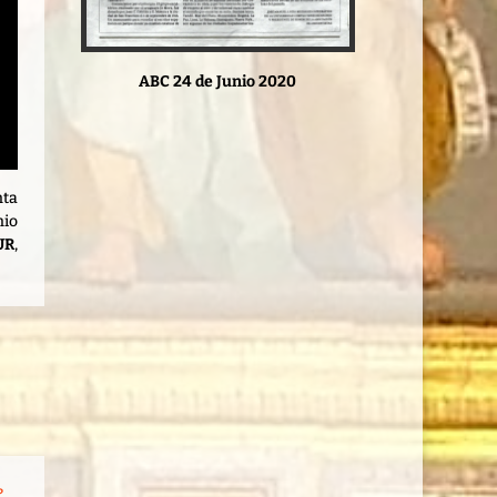
ABC 24 de Junio 2020
nta
nio
UR
,
e