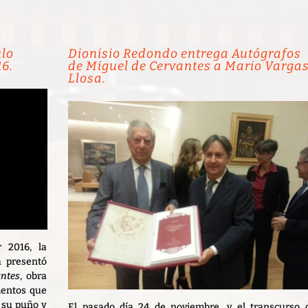
ulo
Dionisio Redondo entrega
Autógrafos
16.
de Miguel de Cervantes
a Mario Varga
Llosa.
 2016, la
ia presentó
ntes
, obra
mentos que
e su puño y
El pasado día 24 de noviembre, y el transcurso 