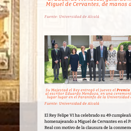
Miguel de Cervantes, de manos d
Fuente: Universidad de Alcalá
Su Majestad el Rey entregó el jueves el
Premio
al escritor Eduardo Mendoza, en una ceremoni
lugar lugar en el Paraninfo de la Universidad 
Fuente: Universidad de Alcalá
El Rey Felipe VI ha celebrado su 49 cumplea
homenajeando a Miguel de Cervantes en el P
Real con motivo de la clausura de la conmem