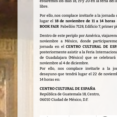
estaremos los días 18, 19 y 20 en la feria del l
libre.
Por ello, nos complace invitarle a la jornada
lugar el
18 de noviembre de 11 a 14 horas
BOOK FAIR
Pabellón 7128, Edificio 7, primer p
Dentro de este periplo por América, viajarem
noviembre a México, donde participarem
jornada en el
CENTRO CULTURAL DE ES
posteriormente asistir a la Feria Internaciona
de Guadalajara (México) que se celebrará
noviembre al 4 de diciembre.
Por ello, nos complace invitarle a la j
desayuno que tendrá lugar el 22 de noviemb
14 horas en:
CENTRO CULTURAL DE ESPAÑA
República de Guatemala 18, Centro,
06010 Ciudad de México, D.F.