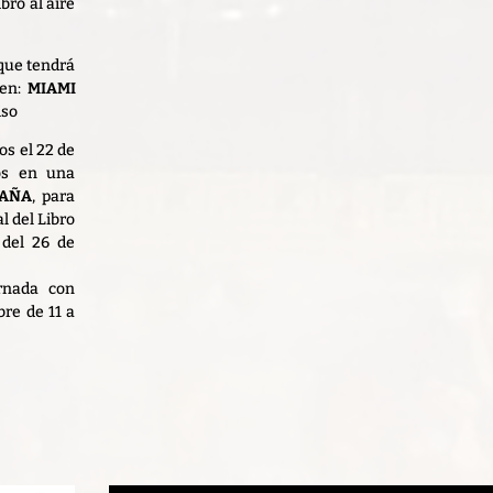
ibro al aire
 que tendrá
en:
MIAMI
iso
os el 22 de
os en una
PAÑA
, para
l del Libro
 del 26 de
ornada con
re de 11 a