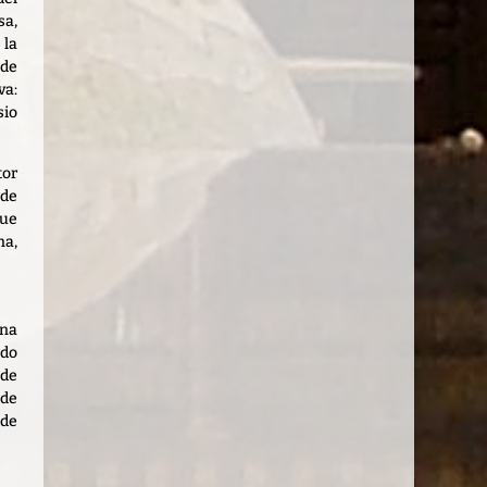
sa,
 la
 de
va:
sio
tor
de
que
na,
na
ido
 de
de
 de