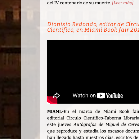
del IV centenario de su muerte.
[Leer más]
Dionisio Redondo, editor de Círc
Científico, en Miami Book fair 20
MIAMI.-
En el marco de Miami Book fair
editorial Círculo Científico-Taberna Librar
este jueves
Autógrafos de Miguel de Cerva
que reproduce y estudia los escasos docu
han llegado hasta nuestros días, escritos d