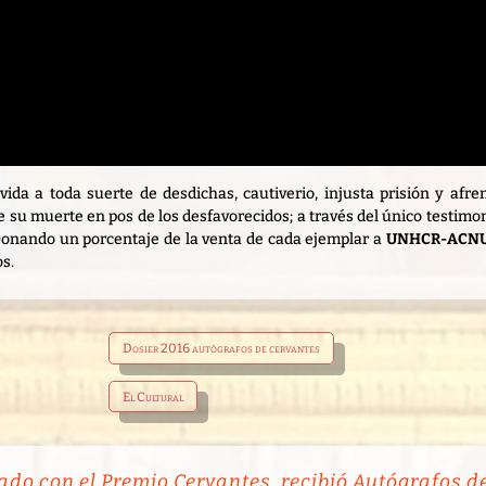
da a toda suerte de desdichas, cautiverio, injusta prisión y afre
 su muerte en pos de los desfavorecidos; a través del único testimo
 Donando un porcentaje de la venta de cada ejemplar a
UNHCR-ACN
s.
Dosier 2016 autógrafos de cervantes
El Cultural
o con el Premio Cervantes, recibió Autógrafos d