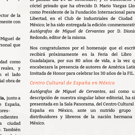
cóctel privado que ha ofrecido D. Mario Vargas Llo
como Presidente de la Fundación Internacional para
ector de la
Libertad, en el Club de Industriales de Ciudad
temente con
México; le ha sido entregada la edición conmemorati
Autógrafos de Miguel de Cervantes
por D. Dioni
Redondo, editor de la misma.
Miguel de
rsonal que
Nos congratulamos por el homenaje que el escri
recibirá próximamente en la Feria del Libro 
Guadalajara, por sus 80 años de vida, a la vez 
idad como
encabezara la presencia de autores de América Lati
reales, y
Invitada de Honor para celebrar los 30 años de la FIL.
n el lado
al obra de
Centro Cultural de España en México
Autógrafos de Miguel de Cervantes
, así como u
descripción de nuestra singular labor editorial, ha s
ria,
junto a
presentada en la Sala Panorama, del Centro Cultural
 de
España,
España en México, ante un nutrido grupo 
distribuidores y libreros de la nación hermana
México.
a ciudad
e. También