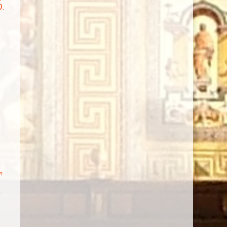
D.
,
n
.