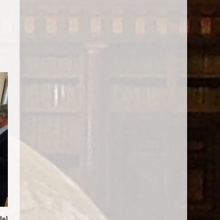
s
del