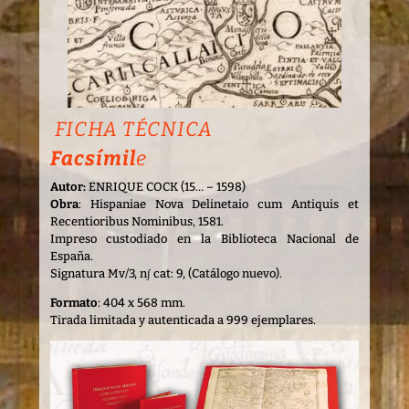
FICHA TÉCNICA
Facsímil
e
Autor:
ENRIQUE COCK (15… – 1598)
Obra
: Hispaniae Nova Delinetaio cum Antiquis et
Recentioribus Nominibus, 1581.
Impreso custodiado en la Biblioteca Nacional de
España.
Signatura Mv/3, n∫ cat: 9, (Catálogo nuevo).
Formato
: 404 x 568 mm.
Tirada limitada y autenticada a 999 ejemplares.