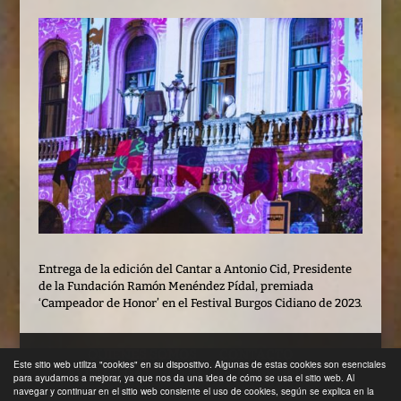
Entrega de la edición del Cantar a Antonio Cid, Presidente
de la Fundación Ramón Menéndez Pídal, premiada
‘Campeador de Honor’ en el Festival Burgos Cidiano de 2023.
QUIENES SOMOS
CONTACTO
Este sitio web utiliza "cookies" en su dispositivo. Algunas de estas cookies son esenciales
AVISO LEGAL
POLÍTICA DE COOKIES
para ayudarnos a mejorar, ya que nos da una idea de cómo se usa el sitio web. Al
navegar y continuar en el sitio web consiente el uso de cookies, según se explica en la