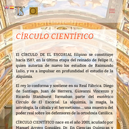
CÍRCULO CIENTÍFICO
El CÍRCULO DE EL ESCORIAL filipino se constituye
hacía 1587, en la última etapa del reinado de Felipe II,
quien autoriza de nuevo los estudios de Raimundo
Lulio, y va a impulsar en profundidad el estudio de la
Alquimia.
El rey lo conforma y sostiene en su Real Fábrica. Diego
de Santiago, Juan de Herrera, Giovanni Vincenzo y
Ricardo Stanihurst formaban parte del esotérico
Círculo de El Escorial. La alquimia, la magia, la
astrología, la cábala y el hermetismo…, una muestra del
poder real sobre los defensores de la ortodoxia Católica.
CÍRCULO CIENTÍFICO nace en el año 2001, acuñado por
Manuel Arroyo González, Dr. En Ciencias Químicas y