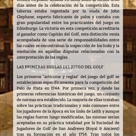
días antes de la celebración de la competición. Esta
taberna estaba regentada por la viuda de John
Clephane, experto fabricante de palos y contaba con
gran popularidad entre los practicantes del juego en
Edimburgo. La victoria en esta competición acreditaría
al ganador como Capitán del Golf, esta distinción venía
acompañada de una serie de responsabilidades entre
las cuales se encontraban la inspección de los links y la
mediación en aquellas disputas relacionadas con la
interpretación de las reglas.
LAS PRIMERAS REGLAS DEL JUEGO DEL GOLF
Los primeros “artículos y reglas“ del juego del golf se
establecieron específicamente para la competición del
Palo de Plata en 1744. Por primera vez, y desde las
primeras referencias históricas del juego, un conjunto
de normas era establecido. La mayoría de ellas trataban
sobre las prácticas tradicionales y más comunes entre
los jugadores de la época en los links de Leith y aunque
las reglas fueron luego modificadas, las mismas serían
aceptadas en su práctica totalidad por la Sociedad de
Jugadores de Golf de San Andrews (Royal & Ancient)
tras su formación en el año 1754. Tras todos los