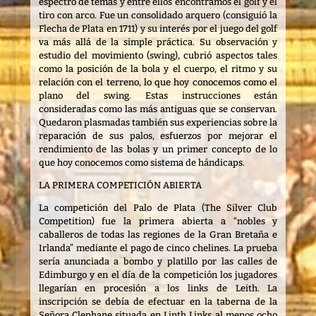
espectro de temas y entre ellos encontramos el golf y el
tiro con arco. Fue un consolidado arquero (consiguió la
Flecha de Plata en 1711) y su interés por el juego del golf
va más allá de la simple práctica. Su observación y
estudio del movimiento (swing), cubrió aspectos tales
como la posición de la bola y el cuerpo, el ritmo y su
relación con el terreno, lo que hoy conocemos como el
plano del swing. Estas instrucciones están
consideradas como las más antiguas que se conservan.
Quedaron plasmadas también sus experiencias sobre la
reparación de sus palos, esfuerzos por mejorar el
rendimiento de las bolas y un primer concepto de lo
que hoy conocemos como sistema de hándicaps.
LA PRIMERA COMPETICIÓN ABIERTA
La competición del Palo de Plata (The Silver Club
Competition) fue la primera abierta a “nobles y
caballeros de todas las regiones de la Gran Bretaña e
Irlanda” mediante el pago de cinco chelines. La prueba
sería anunciada a bombo y platillo por las calles de
Edimburgo y en el día de la competición los jugadores
llegarían en procesión a los links de Leith. La
inscripción se debía de efectuar en la taberna de la
Señora Clephane situada en Linth Links al menos ocho