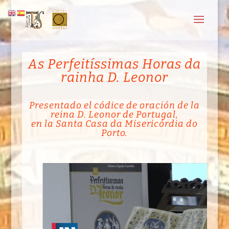
As Perfeitíssimas Horas da
rainha D. Leonor
Presentado el códice de oración de la
reina D. Leonor de
Portugal
,
en la Santa Casa da Misericórdia do
Porto.