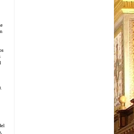
de
an
os
s
l
.
del
,