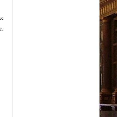
vo
ún