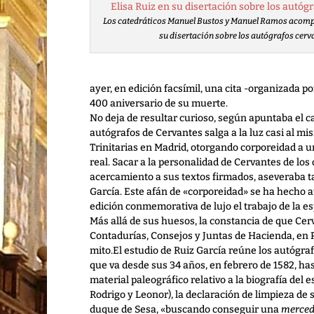
Los catedráticos Manuel Bustos y Manuel Ramos acomp
su disertación sobre los autógrafos cerv
ayer, en edición facsímil, una cita -organizada 
400 aniversario de su muerte.
No deja de resultar curioso, según apuntaba el c
autógrafos de Cervantes salga a la luz casi al m
Trinitarias en Madrid, otorgando corporeidad a u
real. Sacar a la personalidad de Cervantes de los 
acercamiento a sus textos firmados, aseveraba tam
García. Este afán de «corporeidad» se ha hecho a
edición conmemorativa de lujo el trabajo de la e
Más allá de sus huesos, la constancia de que Ce
Contadurías, Consejos y Juntas de Hacienda, en P
mito.El estudio de Ruiz García reúne los autógr
que va desde sus 34 años, en febrero de 1582, has
material paleográfico relativo a la biografía del e
Rodrigo y Leonor), la declaración de limpieza de 
duque de Sesa, «buscando conseguir una
merce