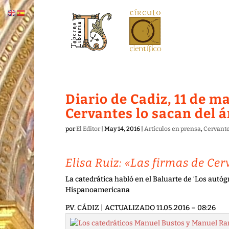
Diario de Cadiz, 11 de ma
Cervantes lo sacan del á
por
El Editor
|
May 14, 2016
|
Artículos en prensa
,
Cervant
Elisa Ruiz: «Las firmas de Cer
La catedrática habló en el Baluarte de ‘Los autó
Hispanoamericana
P.V. CÁDIZ | ACTUALIZADO 11.05.2016 – 08:26