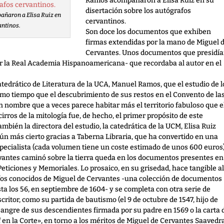
Ramos acompañaron a Elisa Ruiz en su
disertación sobre los autógrafos
añaron a Elisa Ruiz en
cervantinos.
antinos.
Son doce los documentos que exhiben
firmas extendidas por la mano de Miguel 
Cervantes. Unos documentos que presidí
por la Real Academia Hispanoamericana- que recordaba al autor en el
atedrático de Literatura de la UCA, Manuel Ramos, que el estudio de l
ismo tiempo que el descubrimiento de sus restos en el Convento de la
n nombre que a veces parece habitar más el territorio fabuloso que e
cirros de la mitología fue, de hecho, el primer propósito de este
bién la directora del estudio, la catedrática de la UCM, Elisa Ruiz
ún más cierto gracias a Taberna Libraria, que ha convertido en una
specialista (cada volumen tiene un coste estimado de unos 600 euros)
rvantes caminó sobre la tierra queda en los documentos presentes en
eticiones y Memoriales. Lo prosaico, en su grisedad, hace tangible al
afos conocidos de Miguel de Cervantes -una colección de documentos
ta los 56, en septiembre de 1604- y se completa con otra serie de
scritor, como su partida de bautismo (el 9 de octubre de 1547, hijo de
sangre de sus descendientes firmada por su padre en 1569 o la carta 
d
en la Corte», en torno a los méritos de Miguel de Cervantes Saavedra