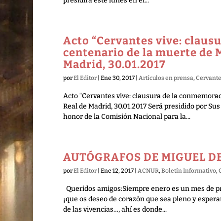
presidirá este lunes en el...
Acto “Cervantes vive: claus
centenario de la muerte de 
Madrid, 30.01.2017
por
El Editor
|
Ene 30, 2017
|
Artículos en prensa
,
Cervant
Acto “Cervantes vive: clausura de la conmemorac
Real de Madrid, 30.01.2017 Será presidido por Su
honor de la Comisión Nacional para la...
AUTÓGRAFOS DE MIGUEL DE 
por
El Editor
|
Ene 12, 2017
|
ACNUR
,
Boletín Informativo
,
Queridos amigos:Siempre enero es un mes de pri
¡que os deseo de corazón que sea pleno y espera
de las vivencias…, ahí es donde...