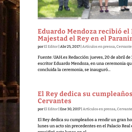
Eduardo Mendoza recibió el
Majestad el Rey en el Parani
por
El Editor
|
Abr 25, 2017
|
Artículos en prensa
,
Cervante
Fuente: UAH.es Redacción: jueves, 20 de abril de
escritor Eduardo Mendoza, en una ceremonia que 
concluida la ceremonia, se inauguró...
El Rey dedica su cumpleaños
Cervantes
por
El Editor
|
Ene 30, 2017
|
Artículos en prensa
,
Cervant
El Rey dedica su cumpleaños a rendir un gran ho
lunes un acto sin precedentes en el Palacio Rea