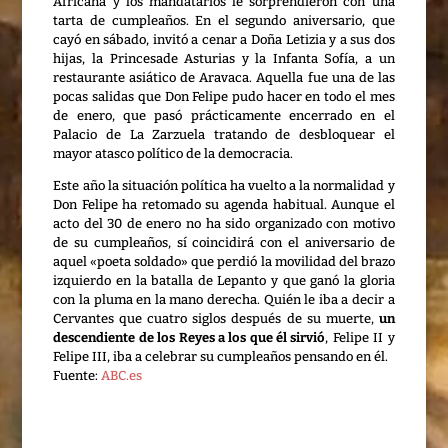
Africana y los mandatarios le sorprendieron con una
tarta de cumpleaños. En el segundo aniversario, que
cayó en sábado, invitó a cenar a Doña Letizia y a sus dos
hijas, la Princesade Asturias y la Infanta Sofía, a un
restaurante asiático de Aravaca. Aquella fue una de las
pocas salidas que Don Felipe pudo hacer en todo el mes
de enero, que pasó prácticamente encerrado en el
Palacio de La Zarzuela tratando de desbloquear el
mayor atasco político de la democracia.
Este año la situación política ha vuelto a la normalidad y
Don Felipe ha retomado su agenda habitual. Aunque el
acto del 30 de enero no ha sido organizado con motivo
de su cumpleaños, sí coincidirá con el aniversario de
aquel «poeta soldado» que perdió la movilidad del brazo
izquierdo en la batalla de Lepanto y que ganó la gloria
con la pluma en la mano derecha. Quién le iba a decir a
Cervantes que cuatro siglos después de su muerte,
un
descendiente de los Reyes a los que él sirvió
, Felipe II y
Felipe III, iba a celebrar su cumpleaños pensando en él.
Fuente:
ABC.es