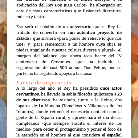
abdicación del Rey Don Juan Carlos-, ha albergado un
acto de estas características que fusionará literatura,
música y teatro.
Ese será el colofón de un aniversario que el Rey ha
tratado de convertir en
«un auténtico proyecto de
Estado»
que sirviera «para poner de relieve lo que nos
une» y «para rememorar a un hombre cuya obra es
piedra angular de nuestra cultura diversa y plural». Al
margen del balance que ahora toca hacer del IV
centenario de Cervantes -que ha incluido la
organización de casi 500 actos-, Don Felipe, por su
parte, no ha regateado apoyos a la causa.
Fuente de inspiración
A lo largo del año, el Rey ha presidido
once actos
cervantinos
, ha llevado la sabia filosofía quijotesca a
23
de sus discursos
, ha visitado, junto a la Reina, dos
lugares de La Mancha (Tomelloso y Villanueva de los
Infantes), donde retomó el necesario contacto con la
gente de la España rural; y aprovechará el día de su
cumpleaños -que siempre suscita el interés de los
medios- para ceder el protagonismo y poner el foco de
la atención en el hombre al que considera
el español