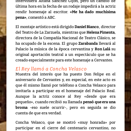
interviniera Aitana Sánchez Gijón, pero un cambio de
última hora en la fecha de un rodaje impedirá a la actriz
rendir homenaje al escritor.
«Me ha dado muchísima
pena»
, comentó a ABC.
El montaje artístico está dirigido
Daniel Bianco
, director
del Teatro de La Zarzuela, mientras que
Helena Pimenta
,
directora de la Compañía Nacional de Teatro Clásico, se
ha ocupado de la escena. El grupo
Zarabanda
llevará al
Palacio la música de la época cervantina y
Ron Lalá
su
original aportación teatral a un espectáculo que se ha
creado especialmente para este homenaje a Cervantes.
El Rey llamó a Concha Velasco
Muestra del interés que ha puesto Don Felipe en el
aniversario de Cervantes y, en especial, en este acto es
que él mismo llamó por teléfono a Concha Velasco para
invitarla a participar en el homenaje del Palacio Real.
Aunque la actriz conoce al Rey «desde que era
pequeño», cuando recibió su llamada
pensó que era una
broma
-eso suele ocurrir-, pero en seguida se dio
cuenta de que era verdad.
Concha Velasco, que se mostró «muy honrada» por
participar en el cierre del centenario cervantino, no