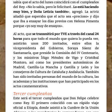
sabía que el acto del lunes coincidirá con el cumpleaños
del Rey. «No lo sabía, pero le felicitaré…
Lo está haciendo
muy bien, y Doña Letizia también
», agregó. La actriz
añadió que esperaba que el acto sea «precioso» y dijo
que iba a ensayar los días previos con Helena Pimenta
porque «yo soy muy de ensayos».
Al acto, que
se transmitirá por TVE a través del canal 24
horas
para que todo el mundo que quiera lo pueda ver,
asistirán unos 200 invitados, entre ellos la
vicepresidenta del Gobierno, Soraya Sáenz de
Santamaría, que preside la Comisión del IV Centenario,
y los ministros Íñigo Méndez de Vigo y Cristóbal
Montoro, así como los presidentes autonómicos de
Madrid, Castilla-La Mancha y Castilla y León y los
consejeros de Cultura de Cataluña y Andalucía. También
han sido invitadas personas del mundo de la cultura, las
academias y las instituciones que han participado en los
actos conmemorativos.
Tercer cumpleaños
Este será el tercer cumpleaños que Don Felipe celebre
como Rey. El primero coincidió con un rápido viaje
oficial a Etiopía, donde asistió a la Cumbre de la Unión