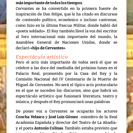
más importante de todos los tiempos
.
Cervantes se ha convertido en la primera fuente de
inspiración de Don Felipe, que le ha citado en discursos
de contenido político, económico o incluso castrense,
como hizo en la última Pascua Militar, donde habló del
«poeta soldado». El Rey también llevó la voz del escritor
al foro internacional más importante del mundo, la
Asamblea General de Naciones Unidas, donde se
declaró
«hijo de Cervantes»
.
Espectáculo artístico
Pero el acto más importante de todos será el que se
celebre a las doce del mediodía del próximo lunes en el
Palacio Real, promovido por la Casa del Rey y la
Comisión Nacional del IV Centenario de la Muerte de
Miguel de Cervantes. No será el típico acto protocolario
en el que se suceden los discursos, sino que habrá un
espectáculo artístico que fusionará literatura, teatro y
música, y después el Rey pronunciará unas palabras.
De poner voz a Cervantes se ocuparán los actores
Concha Velasco
y
José Luis Gómez
-miembro de la Real
Academia Española y director del Teatro de La Abadía-
y el poeta
Antonio Colinas
. También estaba previsto que