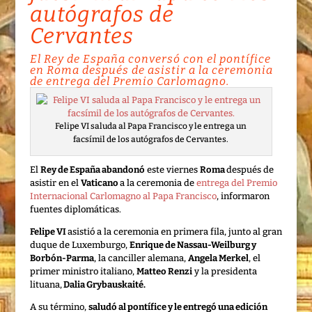
autógrafos de
Cervantes
El Rey de España conversó con el pontífice
en Roma después de asistir a la ceremonia
de entrega del Premio Carlomagno.
Felipe VI saluda al Papa Francisco y le entrega un
facsímil de los autógrafos de Cervantes.
El
Rey de España abandonó
este viernes
Roma
después de
asistir en el
Vaticano
a la ceremonia de
entrega del Premio
Internacional Carlomagno al Papa Francisco
, informaron
fuentes diplomáticas.
Felipe VI
asistió a la ceremonia en primera fila, junto al gran
duque de Luxemburgo,
Enrique de Nassau-Weilburg y
Borbón-Parma
, la canciller alemana,
Angela Merkel
, el
primer ministro italiano,
Matteo Renzi
y la presidenta
lituana,
Dalia Grybauskaité.
A su término,
saludó al pontífice y le entregó una edición