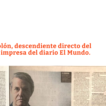
olón, descendiente directo del
 impresa del diario El Mundo.