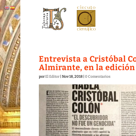
Entrevista a Cristóbal C
Almirante, en la edición
por
El Editor
|
Nov 18, 2018
|
0 Comentarios