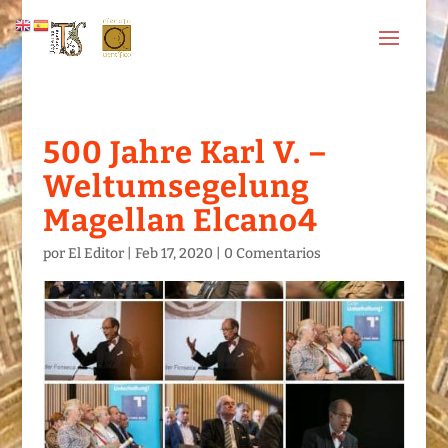
500 Jahre Karl V. –
Weltumsegelung
Magellan Elcano4
por
El Editor
|
Feb 17, 2020
|
0 Comentarios