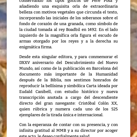
conservando los tipos góticos de Pere Posa y
añadiendo una exquisita orla de extraordinaria
belleza con motivos vegetales que circunda el texto,
incorporando las iniciales de los soberanos sobre el
fondo de corazón de una granada, como símbolo de
la ciudad tomada al rey Boadbil en 1492. En el lado
izquierdo de la magnífica orla figura el escudo de
armas otorgado por los reyes y a la derecha su
enigmática firma.
Desde esta singular editora, y para conmemorar el
DXXV aniversario del Descubrimiento del Nuevo
Mundo, así como de la publicación en Barcelona del
documento más importante de la Humanidad
después de la Biblia, nos sentimos honrados de
reproducir la bellísima y simbólica Carta ideada por
Eudald Canibell, con estudio histórico y nueva
transcripción anotada a cargo del descendiente
directo del gran navegante: Cristóbal Colón XX,
quien rúbrica y numera cada uno de los 525
ejemplares de la tirada única e internacional.
Con la esperanza de contar con su presencia, y con
infinita gratitud al MMB y a su director por acoger
este acto, le deseo cordialmente salud.