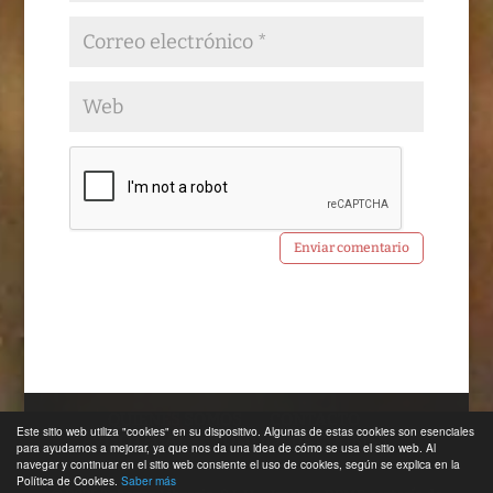
QUIENES SOMOS
CONTACTO
Este sitio web utiliza "cookies" en su dispositivo. Algunas de estas cookies son esenciales
AVISO LEGAL
POLÍTICA DE COOKIES
para ayudarnos a mejorar, ya que nos da una idea de cómo se usa el sitio web. Al
navegar y continuar en el sitio web consiente el uso de cookies, según se explica en la
Política de Cookies.
Saber más