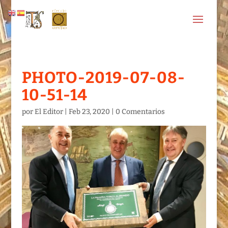
PHOTO-2019-07-08-
10-51-14
por
El Editor
|
Feb 23, 2020
|
0 Comentarios