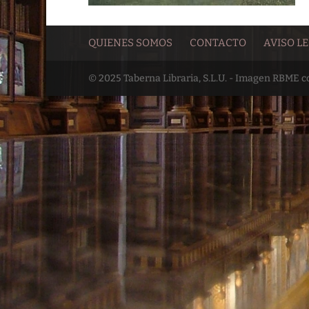
QUIENES SOMOS
CONTACTO
AVISO L
© 2025 Taberna Libraria, S.L.U. - Imagen RBME 