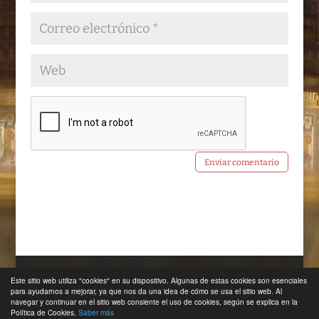
QUIENES SOMOS
CONTACTO
Este sitio web utiliza "cookies" en su dispositivo. Algunas de estas cookies son esenciales
AVISO LEGAL
POLÍTICA DE COOKIES
para ayudarnos a mejorar, ya que nos da una idea de cómo se usa el sitio web. Al
navegar y continuar en el sitio web consiente el uso de cookies, según se explica en la
Política de Cookies.
Saber más