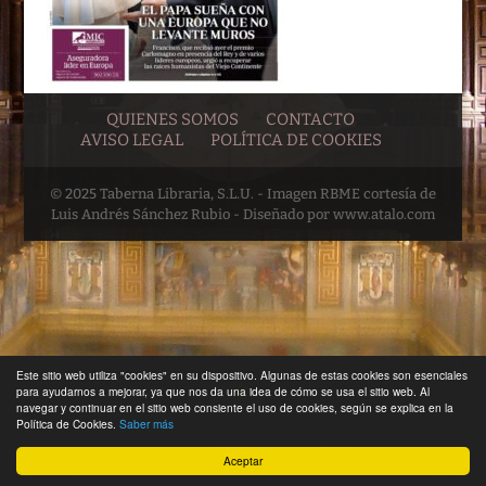
QUIENES SOMOS
CONTACTO
AVISO LEGAL
POLÍTICA DE COOKIES
© 2025 Taberna Libraria, S.L.U. - Imagen RBME cortesía de
Luis Andrés Sánchez Rubio - Diseñado por www.atalo.com
Este sitio web utiliza "cookies" en su dispositivo. Algunas de estas cookies son esenciales
para ayudarnos a mejorar, ya que nos da una idea de cómo se usa el sitio web. Al
navegar y continuar en el sitio web consiente el uso de cookies, según se explica en la
Política de Cookies.
Saber más
Aceptar