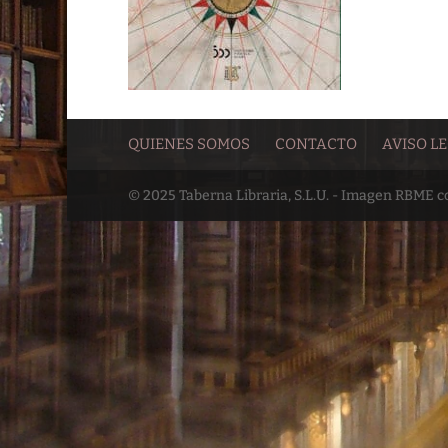
QUIENES SOMOS
CONTACTO
AVISO L
© 2025 Taberna Libraria, S.L.U. - Imagen RBME 