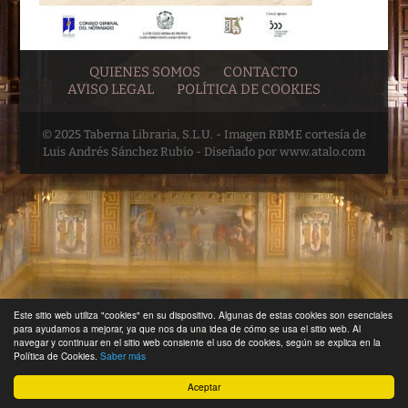
QUIENES SOMOS
CONTACTO
AVISO LEGAL
POLÍTICA DE COOKIES
© 2025 Taberna Libraria, S.L.U. - Imagen RBME cortesía de
Luis Andrés Sánchez Rubio - Diseñado por www.atalo.com
Este sitio web utiliza "cookies" en su dispositivo. Algunas de estas cookies son esenciales
para ayudarnos a mejorar, ya que nos da una idea de cómo se usa el sitio web. Al
navegar y continuar en el sitio web consiente el uso de cookies, según se explica en la
Política de Cookies.
Saber más
Aceptar