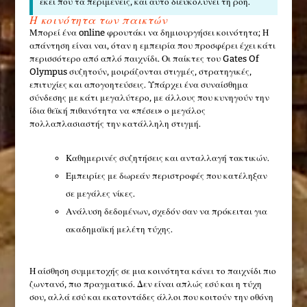
εκεί που τα περιμένεις, και αυτό διευκολύνει τη ροή.
Η κοινότητα των παικτών
Μπορεί ένα online φρουτάκι να δημιουργήσει κοινότητα; Η
απάντηση είναι ναι, όταν η εμπειρία που προσφέρει έχει κάτι
περισσότερο από απλό παιχνίδι. Οι παίκτες του Gates Of
Olympus συζητούν, μοιράζονται στιγμές, στρατηγικές,
επιτυχίες και απογοητεύσεις. Υπάρχει ένα συναίσθημα
σύνδεσης με κάτι μεγαλύτερο, με άλλους που κυνηγούν την
ίδια θεϊκή πιθανότητα να «πέσει» ο μεγάλος
πολλαπλασιαστής την κατάλληλη στιγμή.
Καθημερινές συζητήσεις και ανταλλαγή τακτικών.
Εμπειρίες με δωρεάν περιστροφές που κατέληξαν
σε μεγάλες νίκες.
Ανάλυση δεδομένων, σχεδόν σαν να πρόκειται για
ακαδημαϊκή μελέτη τύχης.
Η αίσθηση συμμετοχής σε μια κοινότητα κάνει το παιχνίδι πιο
ζωντανό, πιο πραγματικό. Δεν είναι απλώς εσύ και η τύχη
σου, αλλά εσύ και εκατοντάδες άλλοι που κοιτούν την οθόνη