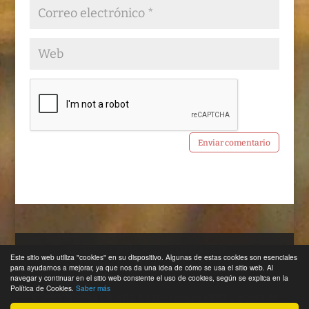
QUIENES SOMOS
CONTACTO
Este sitio web utiliza "cookies" en su dispositivo. Algunas de estas cookies son esenciales
AVISO LEGAL
POLÍTICA DE COOKIES
para ayudarnos a mejorar, ya que nos da una idea de cómo se usa el sitio web. Al
navegar y continuar en el sitio web consiente el uso de cookies, según se explica en la
Política de Cookies.
Saber más
© 2025 Taberna Libraria, S.L.U. - Imagen RBME cortesía de