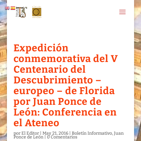
Expedición
conmemorativa del V
Centenario del
Descubrimiento –
europeo – de Florida
por Juan Ponce de
León: Conferencia en
el Ateneo
por
El Editor
|
May 21, 2016
|
Boletín Informativo
,
Juan
Ponce de León
|
0 Comentarios