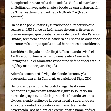
El explorador navarro ha dado toda la Vuelta al mar Caribe
en Solitario, navegando en pie a bordo de una embarcación
de 3 metros de eslora bautizada NUMANCIA (Mapa
adjunto).
Ha pasado por 28 países y filmado todo el recorrido que
realizó en 1513 Ponce de León antes de convertirse en el
primer europeo que pisaba la tierra de los actuales Estados
Unidos; territorio donde la bandera de España ha ondeando
durante más tiempo que la actual bandera estadounidense.
También ha llegado donde llegó Balboa cuando avistó el
Pacífico por primera vez; y homenajeado a Lezo en la
Cartagena que el Almirante vasco supo defender del ataque
inglés y mantener para España.
Además comentará el viaje del Conde Rezanov y la
presencia rusa en la California española del Siglo XIX
De todo ello y de cómo ha podido llegar hasta esos
recónditos lugares navegando en riguroso solitario sin
barco de apoyo; evitando la piratería; filmando vertidos
tóxicos; siendo testigo de la pesca ilegal y superando en
absoluta soledad las condiciones más extremas de
navegación, nos hablará el expedicionario pamplonés el