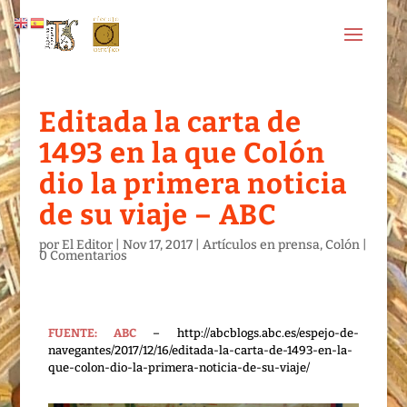
Editada la carta de
1493 en la que Colón
dio la primera noticia
de su viaje – ABC
por
El Editor
|
Nov 17, 2017
|
Artículos en prensa
,
Colón
|
0 Comentarios
FUENTE: ABC
– http://abcblogs.abc.es/espejo-de-
navegantes/2017/12/16/editada-la-carta-de-1493-en-la-
que-colon-dio-la-primera-noticia-de-su-viaje/