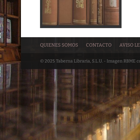
QUIENES SOMOS
CONTACTO
AVISO L
© 2025 Taberna Libraria, S.L.U. - Imagen RBME 