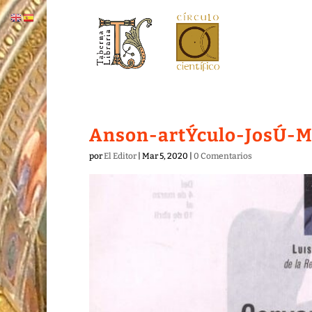
Anson-artÝculo-JosÚ-M
por
El Editor
|
Mar 5, 2020
|
0 Comentarios