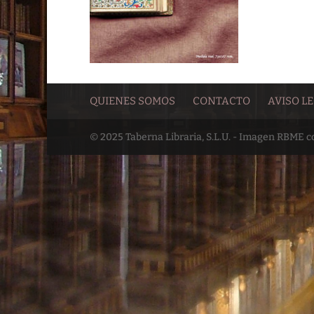
QUIENES SOMOS
CONTACTO
AVISO L
© 2025 Taberna Libraria, S.L.U. - Imagen RBME 