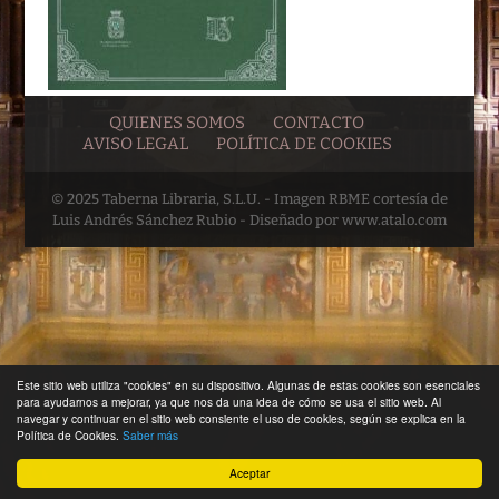
QUIENES SOMOS
CONTACTO
AVISO LEGAL
POLÍTICA DE COOKIES
© 2025 Taberna Libraria, S.L.U. - Imagen RBME cortesía de
Luis Andrés Sánchez Rubio - Diseñado por www.atalo.com
Este sitio web utiliza "cookies" en su dispositivo. Algunas de estas cookies son esenciales
para ayudarnos a mejorar, ya que nos da una idea de cómo se usa el sitio web. Al
navegar y continuar en el sitio web consiente el uso de cookies, según se explica en la
Política de Cookies.
Saber más
Aceptar