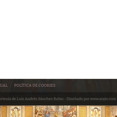
EGAL
POLÍTICA DE COOKIES
cortesía de Luis Andrés Sánchez Rubio - Diseñado por www.atalo.com