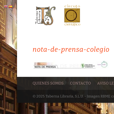
nota-de-prensa-colegio
QUIENES SOMOS
CONTACTO
AVISO L
© 2025 Taberna Libraria, S.L.U. - Imagen RBME 