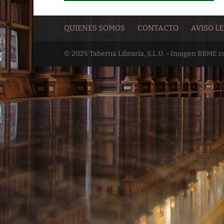
QUIENES SOMOS
CONTACTO
AVISO L
© 2025 Taberna Libraria, S.L.U. - Imagen RBME 