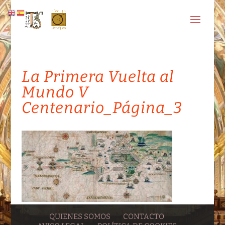
La Primera Vuelta al
Mundo V
Centenario_Página_3
QUIENES SOMOS
CONTACTO