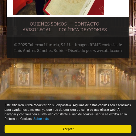
QUIENES SOMOS
CONTACTO
AVISO LEGAL
POLÍTICA DE COOKIES
© 2025 Taberna Libraria, S.L.U. - Imagen RBME cortesía de
Luis Andrés Sánchez Rubio - Diseñado por www.atalo.com
Este sitio web utiliza "cookies" en su dispositivo. Algunas de estas cookies son esenciales
para ayudarnos a mejorar, ya que nos da una idea de cómo se usa el sitio web. Al
navegar y continuar en el sitio web consiente el uso de cookies, según se explica en la
Política de Cookies.
Saber más
Aceptar