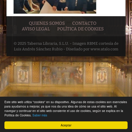
QUIENES SOMOS
CONTACTO
AVISO LEGAL
POLÍTICA DE COOKIES
© 2025 Taberna Libraria, S.L.U. - Imagen RBME cortesía de
Luis Andrés Sánchez Rubio - Diseñado por www.atalo.com
Este sitio web utiliza "cookies" en su dispositivo. Algunas de estas cookies son esenciales
para ayudarnos a mejorar, ya que nos da una idea de cómo se usa el sitio web. Al
navegar y continuar en el sitio web consiente el uso de cookies, según se explica en la
Política de Cookies.
Saber más
Aceptar