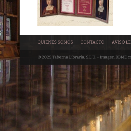
QUIENES SOMOS
CONTACTO
AVISO L
© 2025 Taberna Libraria, S.L.U. - Imagen RBME 