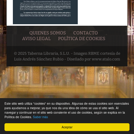
QUIENES SOMOS
CONTACTO
AVISO LEGAL
POLÍTICA DE COOKIES
© 2025 Taberna Libraria, S.L.U. - Imagen RBME cortesía de
Luis Andrés Sánchez Rubio - Diseñado por www.atalo.com
Este sitio web utiliza "cookies" en su dispositivo. Algunas de estas cookies son esenciales
para ayudarnos a mejorar, ya que nos da una idea de cómo se usa el sitio web. Al
navegar y continuar en el sitio web consiente el uso de cookies, según se explica en la
Política de Cookies.
Saber más
Aceptar