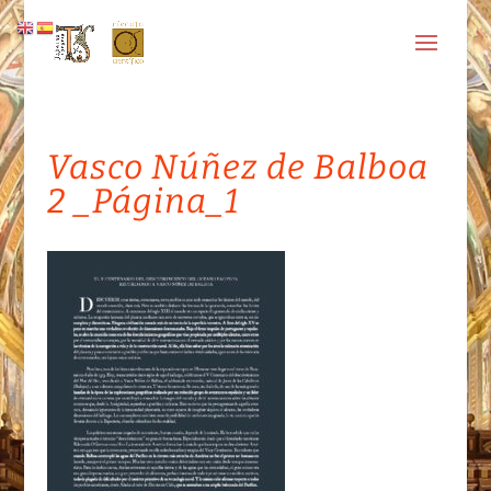
Vasco Núñez de Balboa
2 _Página_1