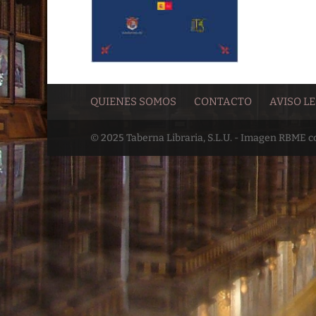
QUIENES SOMOS
CONTACTO
AVISO L
© 2025 Taberna Libraria, S.L.U. - Imagen RBME 