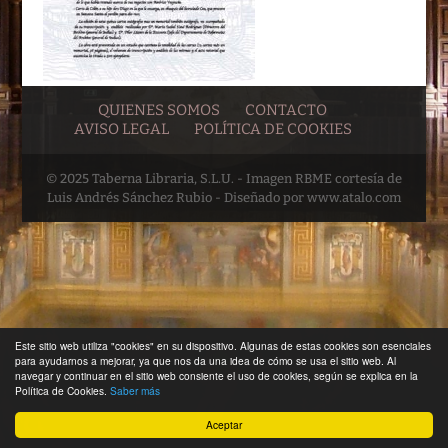
QUIENES SOMOS
CONTACTO
AVISO LEGAL
POLÍTICA DE COOKIES
© 2025 Taberna Libraria, S.L.U. - Imagen RBME cortesía de
Luis Andrés Sánchez Rubio - Diseñado por www.atalo.com
Este sitio web utiliza "cookies" en su dispositivo. Algunas de estas cookies son esenciales
para ayudarnos a mejorar, ya que nos da una idea de cómo se usa el sitio web. Al
navegar y continuar en el sitio web consiente el uso de cookies, según se explica en la
Política de Cookies.
Saber más
Aceptar