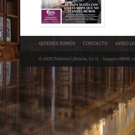
QUIENES SOMOS
CONTACTO
AVISO L
© 2025 Taberna Libraria, S.L.U. - Imagen RBME 