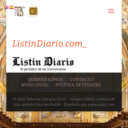
ListinDiario.com_
QUIENES SOMOS
CONTACTO
AVISO LEGAL
POLÍTICA DE COOKIES
© 2025 Taberna Libraria, S.L.U. - Imagen RBME cortesía de
Luis Andrés Sánchez Rubio - Diseñado por www.atalo.com