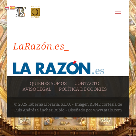
LaRazón.es_
QUIENES SOMOS
CONTACTO
AVISO LEGAL
POLÍTICA DE COOKIES
© 2025 Taberna Libraria, S.L.U. - Imagen RBME cortesía de
Luis Andrés Sánchez Rubio - Diseñado por www.atalo.com