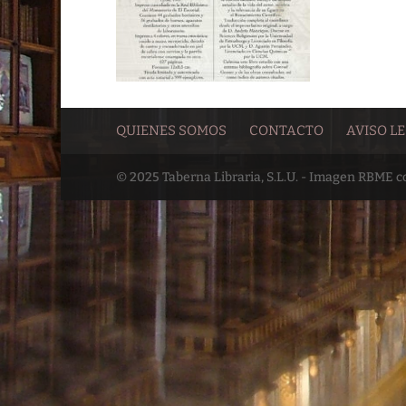
QUIENES SOMOS
CONTACTO
AVISO L
© 2025 Taberna Libraria, S.L.U. - Imagen RBME 