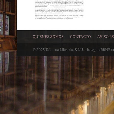
QUIENES SOMOS
CONTACTO
AVISO L
© 2025 Taberna Libraria, S.L.U. - Imagen RBME 