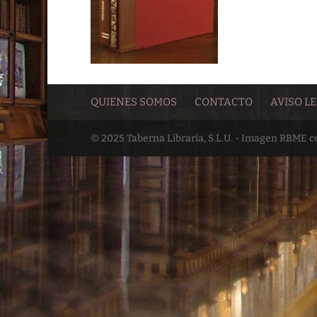
QUIENES SOMOS
CONTACTO
AVISO L
© 2025 Taberna Libraria, S.L.U. - Imagen RBME 