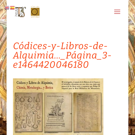
Códices-y-Libros-de-
Alquimia…_Página_3-
e1464420046180