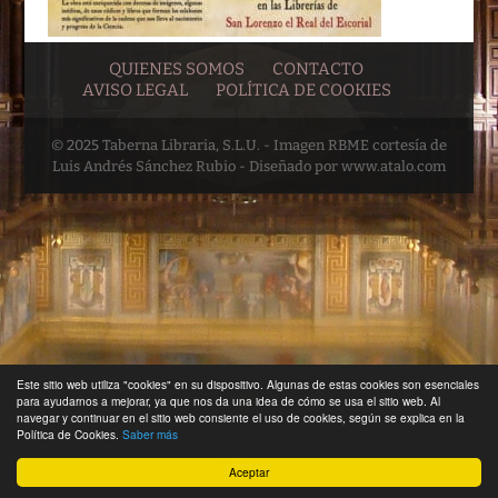
QUIENES SOMOS
CONTACTO
AVISO LEGAL
POLÍTICA DE COOKIES
© 2025 Taberna Libraria, S.L.U. - Imagen RBME cortesía de
Luis Andrés Sánchez Rubio - Diseñado por www.atalo.com
Este sitio web utiliza "cookies" en su dispositivo. Algunas de estas cookies son esenciales
para ayudarnos a mejorar, ya que nos da una idea de cómo se usa el sitio web. Al
navegar y continuar en el sitio web consiente el uso de cookies, según se explica en la
Política de Cookies.
Saber más
Aceptar